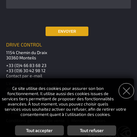
ENVOYER
DRIVE CONTROL
1154 Chemin du Draix
30360 Monteils
+33 (0)4 66 83 68 23
+33 (0)6 30 42 98 12
Contact par e-mail
L'école est ouverte du lundi au dimanche
Ce site utilise des cookies pour assurer son bon
de 10h00 à 12h00 - 14h00 à 18h00
fonctionnement. Il utilise aussi des cookies issues de
services tiers permettant de proposer des fonctionnalités
avancées. À tout moment, vous pouvez choisir quels
services vous souhaitez activer ou refuser, afin de retirer votre
© 2026 Drive Control
consentement quant à l'utilisation des cookies.
Conditions générales de vente
|
Mentions Légales
Tout accepter
Tout refuser
Personnalisation des services