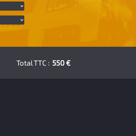
Total TTC :
550 €