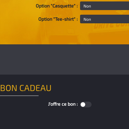
Option "Casquette" :
Option "Tee-shirt" :
BON CADEAU
J'offre ce bon :