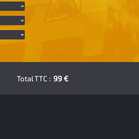
Total TTC :
99 €