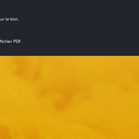
ur le bon.
fichier PDF.