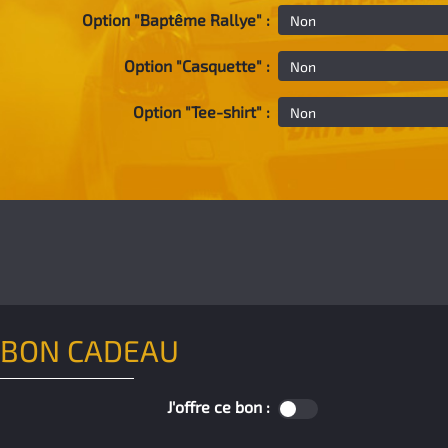
Option "Baptême Rallye" :
Option "Casquette" :
Option "Tee-shirt" :
BON CADEAU
J'offre ce bon :